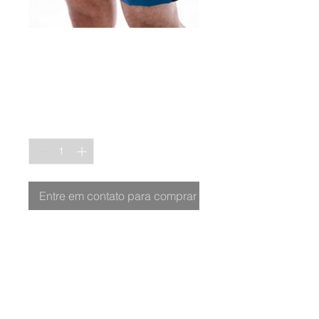
SHORT DE
TACTEL NILO
Quantidade
*
Entre em contato para comprar
Ref. 1553