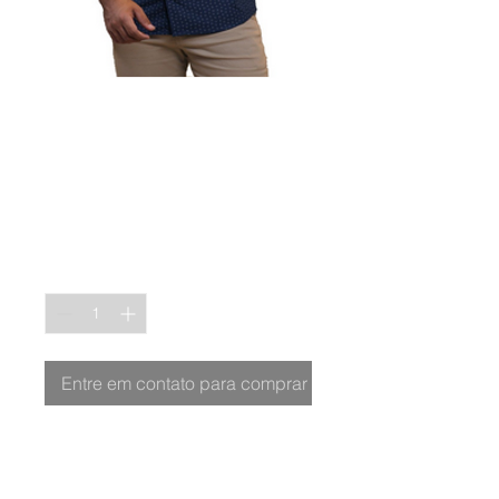
CAMISA
FLORENÇA
COMFORT ML
Quantidade
*
Entre em contato para comprar
Ref. 1598