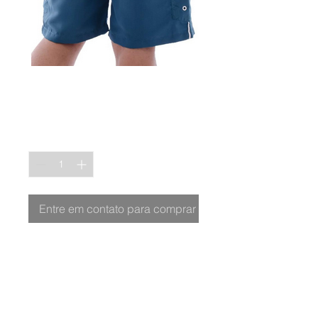
BERMUDA DE
TACTEL ACQUA
Quantidade
*
Entre em contato para comprar
Ref. 714