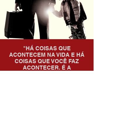
"HÁ COISAS QUE
ACONTECEM NA VIDA E HÁ
COISAS QUE VOCÊ FAZ
ACONTECER. É A
DIFERENÇA ENTRE TER UM
PLANO E NÃO TER"
"PRONTO OU NÃO, DIGA A
VOCÊ MESMO: "PULE"
"AS PESSOAS NÃO
CONSEGUEM VENCER E